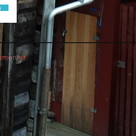
g
ementer