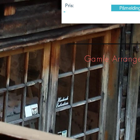
Pris:
Påmeldin
-
Gamle Arrang