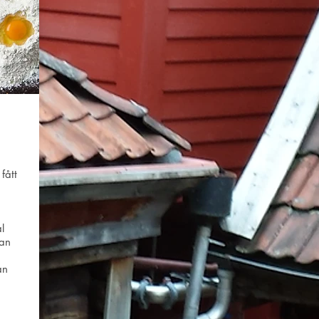
å
fått
l
kan
an