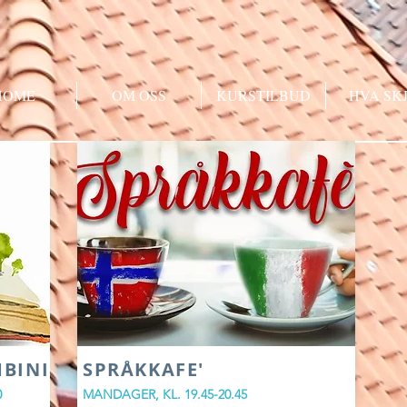
HOME
OM OSS
KURSTILBUD
HVA SK
BINI
SPRÅKKAFE'
0
MANDAGER, KL. 19.45-20.45